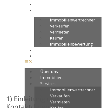
Immobilien
Services
Immobilienwertrechner
Datenschutz
Verkaufen
Vermieten
Kaufen
Immobilienbewertung
Ratgeber
Kontakt
Über uns
Immobilien
Services
Immobilienwertrechner
Verkaufen
1) Einleitung und
Vermieten
Kontaktdaten des
Kaufen