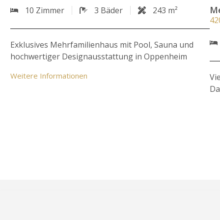
Me
10 Zimmer
3 Bäder
243 m²
42
Exklusives Mehrfamilienhaus mit Pool, Sauna und
hochwertiger Designausstattung in Oppenheim
Weitere Informationen
Vi
Da