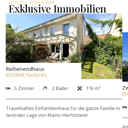
AKTUELL VERFÜGBAR
Exklusive Immobilien
Reihenendhaus
650.000€ Kaufpreis
Zw
5 Zimmer
2 Bäder
116 m²
85
Traumhaftes Einfamilienhaus für die ganze Familie in
zentraler Lage von Mainz-Hechtsheim
At