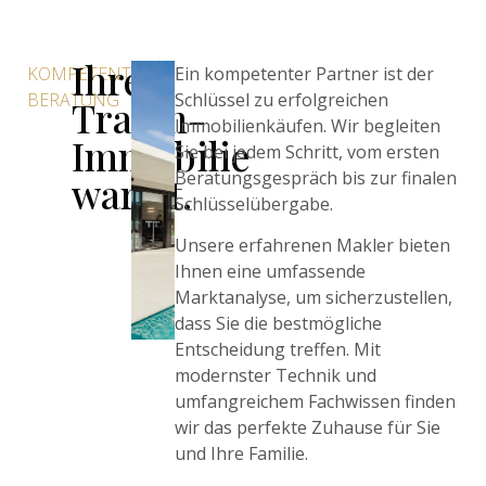
Ihre
KOMPETENTE
Ein kompetenter Partner ist der
BERATUNG
Schlüssel zu erfolgreichen
Traum-
Immobilienkäufen. Wir begleiten
Immobilie
Sie bei jedem Schritt, vom ersten
Beratungsgespräch bis zur finalen
wartet.
Schlüsselübergabe.
Unsere erfahrenen Makler bieten
Ihnen eine umfassende
Marktanalyse, um sicherzustellen,
dass Sie die bestmögliche
Entscheidung treffen. Mit
modernster Technik und
umfangreichem Fachwissen finden
wir das perfekte Zuhause für Sie
und Ihre Familie.